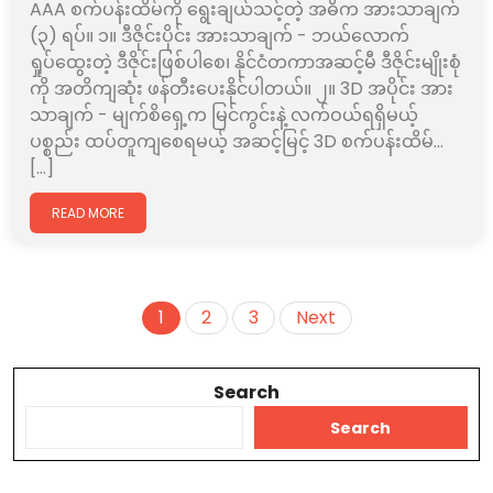
AAA စက်ပန်းထိမ်ကို ရွေးချယ်သင့်တဲ့ အဓိက အားသာချက်
(၃) ရပ်။ ၁။ ဒီဇိုင်းပိုင်း အားသာချက် - ဘယ်လောက်
ရှုပ်ထွေးတဲ့ ဒီဇိုင်းဖြစ်ပါစေ၊ နိုင်ငံတကာအဆင့်မီ ဒီဇိုင်းမျိုးစုံ
ကို အတိကျဆုံး ဖန်တီးပေးနိုင်ပါတယ်။ ၂။ 3D အပိုင်း အား
သာချက် - မျက်စိရှေ့က မြင်ကွင်းနဲ့ လက်ဝယ်ရရှိမယ့်
ပစ္စည်း ထပ်တူကျစေရမယ့် အဆင့်မြင့် 3D စက်ပန်းထိမ်…
[...]
READ MORE
1
2
3
Next
Search
Search