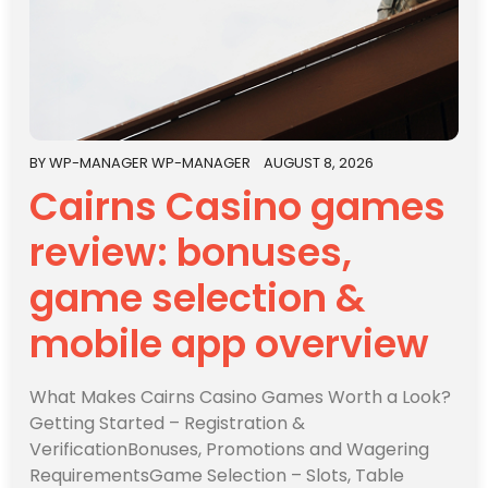
BY
WP-MANAGER WP-MANAGER
AUGUST 8, 2026
Cairns Casino games
review: bonuses,
game selection &
mobile app overview
What Makes Cairns Casino Games Worth a Look?
Getting Started – Registration &
VerificationBonuses, Promotions and Wagering
RequirementsGame Selection – Slots, Table