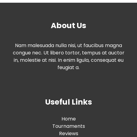
About Us
Nam malesuada nulla nisi, ut faucibus magna
congue nec. Ut libero tortor, tempus at auctor
in, molestie at nisi. In enim ligula, consequat eu
feugiat a.
Useful Links
Home
Tournaments
Reviews