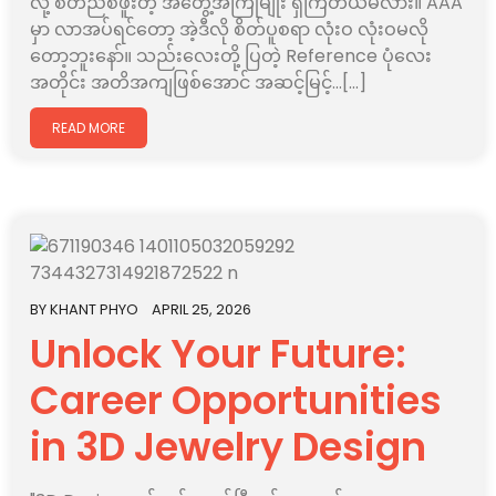
လို့ စိတ်ညစ်ဖူးတဲ့ အတွေ့အကြုံမျိုး ရှိကြတယ်မလား။ AAA
မှာ လာအပ်ရင်တော့ အဲ့ဒီလို စိတ်ပူစရာ လုံးဝ လုံးဝမလို
တော့ဘူးနော်။ သည်းလေးတို့ ပြတဲ့ Reference ပုံလေး
အတိုင်း အတိအကျဖြစ်အောင် အဆင့်မြင့်…[...]
READ MORE
BY
KHANT PHYO
APRIL 25, 2026
Unlock Your Future:
Career Opportunities
in 3D Jewelry Design