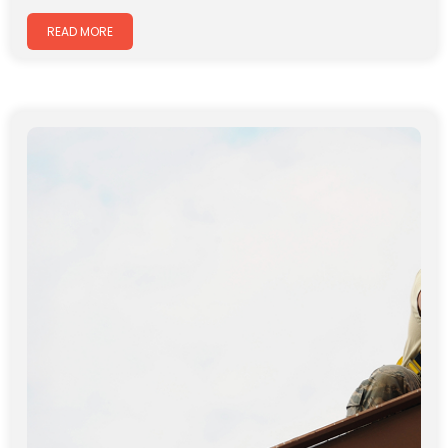
READ MORE