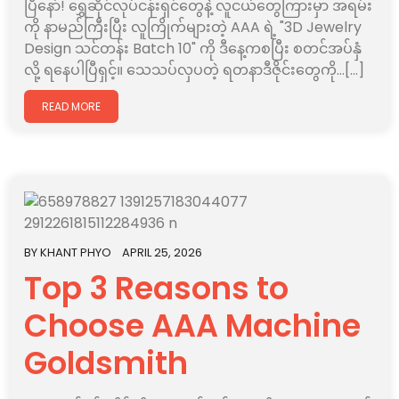
ပြီနော်! ရွှေဆိုင်လုပ်ငန်းရှင်တွေနဲ့ လူငယ်တွေကြားမှာ အရမ်း
ကို နာမည်ကြီးပြီး လူကြိုက်များတဲ့ AAA ရဲ့ "3D Jewelry
Design သင်တန်း Batch 10" ကို ဒီနေ့ကစပြီး စတင်အပ်နှံ
လို့ ရနေပါပြီရှင့်။ သေသပ်လှပတဲ့ ရတနာဒီဇိုင်းတွေကို…[...]
READ MORE
BY
KHANT PHYO
APRIL 25, 2026
Top 3 Reasons to
Choose AAA Machine
Goldsmith