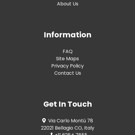
About Us
Information
FAQ
Site Maps
Privacy Policy
Contact Us
Get In Touch
Via Carlo Montù 78
22021 Bellagio CO, Italy