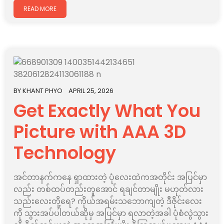
READ MORE
BY
KHANT PHYO
APRIL 25, 2026
Get Exactly What You
Picture with AAA 3D
Technology
အင်တာနက်ကနေ ရှာထားတဲ့ ပုံလေးထဲကအတိုင်း အပြင်မှာ
လည်း တစ်ထပ်တည်းတူအောင် ရချင်တာမျိုး မဟုတ်လား
သည်းလေးတို့ရေ? ကိုယ်အရမ်းသဘောကျတဲ့ ဒီဇိုင်းလေး
ကို သွားအပ်ပါတယ်ဆိုမှ အပြင်မှာ ရလာတဲ့အခါ ပုံစံလွဲသွား