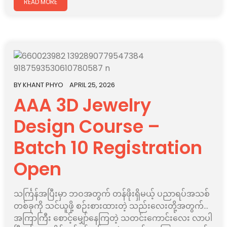
READ MORE
BY
KHANT PHYO
APRIL 25, 2026
AAA 3D Jewelry
Design Course –
Batch 10 Registration
Open
သင်္ကြန်အပြီးမှာ ဘဝအတွက် တန်ဖိုးရှိမယ့် ပညာရပ်အသစ်
တစ်ခုကို သင်ယူဖို့ စဉ်းစားထားတဲ့ သည်းလေးတို့အတွက်...
အကြာကြီး စောင့်မျှော်နေကြတဲ့ သတင်းကောင်းလေး လာပါ